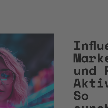
Infl
Mark
und 
Akti
So
sync