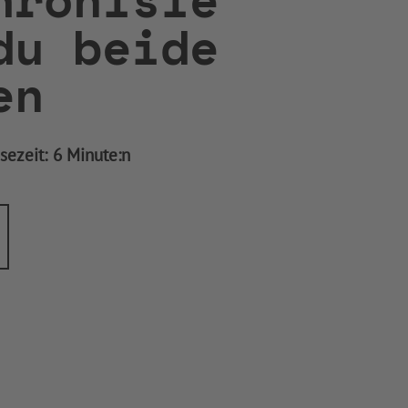
du beide
en
sezeit:
6 Minute:n