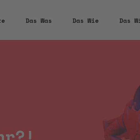
te
Das Was
Das Wie
Das W
hr?!