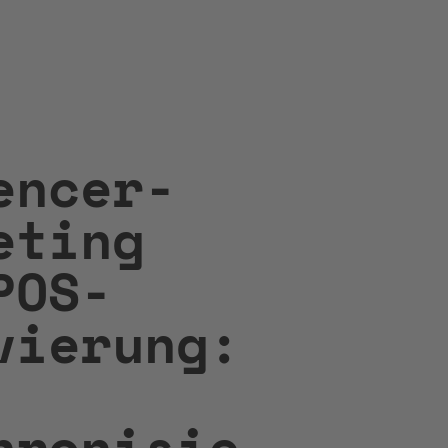
uencer-
eting
POS-
vierung:
hronisie