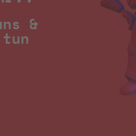
uns &
 tun