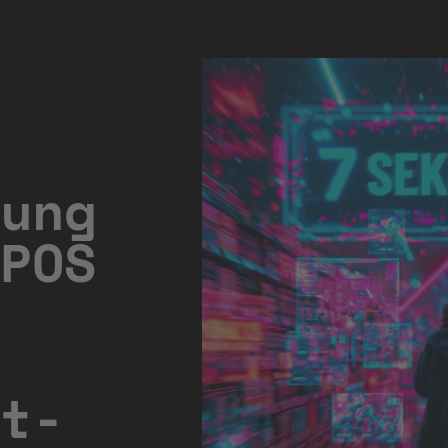
ung
POS
t-