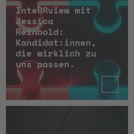
InteRRview mit
Jessica
Reinbold:
Kandidat:innen,
die wirklich zu
uns passen.